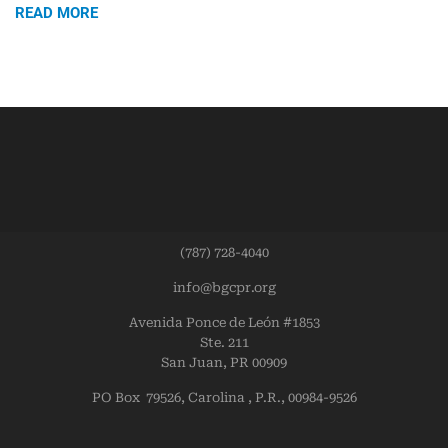
READ MORE
(787) 728-4040
info@bgcpr.org
Avenida Ponce de León #1853
Ste. 211
San Juan, PR 00909
PO Box 79526, Carolina , P.R., 00984-9526