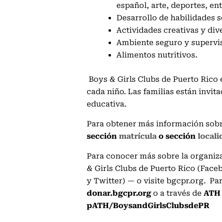
español, arte, deportes, en
Desarrollo de habilidades 
Actividades creativas y div
Ambiente seguro y supervi
Alimentos nutritivos.
Boys & Girls Clubs de Puerto Rico 
cada niño. Las familias están invit
educativa.
Para obtener más información sobre
sección
matrícula
o sección
local
Para conocer más sobre la organiza
& Girls Clubs de Puerto Rico (Fac
y Twitter) — o visite bgcpr.org. Pa
donar.bgcpr.org
o a través de
ATH 
pATH/BoysandGirlsClubsdePR