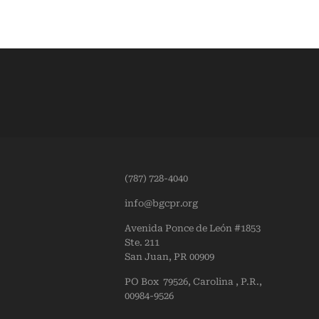
(787) 728-4040
info@bgcpr.org
Avenida Ponce de León #1853
Ste. 211
San Juan, PR 00909
PO Box 79526, Carolina , P.R.,
00984-9526